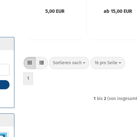
Schlauchtülle
Grau Doppelte
Grau in
Klebemuffe 16
5,00 EUR
ab 15,00 EUR
verschiedenen
bar in
Maßen
verschiedenen
Größen
Sortieren nach
pro Seite
Sortieren nach
16 pro Seite
1
1
bis
2
(von insgesam