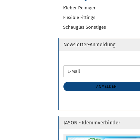
Kleber Reiniger
Teichzubehör anzeigen
Ersatzlampen für UVC
Flexible Fittings
Kescher Sortiment
Schauglas Sonstiges
Newsletter-Anmeldung
WEITER
E-
ZUR
Mail
NEWSLETTER-
ANMELDUNG
ANMELDEN
JASON - Klemmverbinder