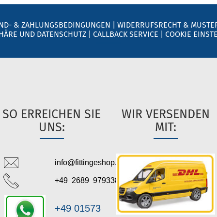
ND- & ZAHLUNGSBEDINGUNGEN
|
WIDERRUFSRECHT & MUSTE
PHÄRE UND DATENSCHUTZ
|
CALLBACK SERVICE
|
COOKIE EINST
SO ERREICHEN SIE
WIR VERSENDEN
UNS:
MIT:
info@fittingeshop.de
+49 2689 979338
+49 01573