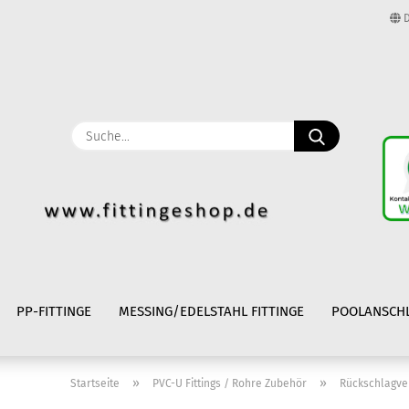
D
Lieferland
E-Mail
Suche...
Passwort
Konto erstellen
Passwort vergessen
PP-FITTINGE
MESSING/EDELSTAHL FITTINGE
POOLANSCH
»
»
Startseite
PVC-U Fittings / Rohre Zubehör
Rückschlagve