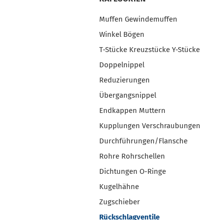
Skimmer / Bodenabläufe
Sc
anzeigen
Sc
Muffen Gewindemuffen
Skimmer
PV
Winkel Bögen
Bodenabläufe
PP
T-Stücke Kreuzstücke Y-Stücke
Sc
Doppelnippel
Reduzierungen
Übergangsnippel
Teichpflegemittel anzeigen
Ko
Endkappen Muttern
Pflegemittel
Koi
Kupplungen Verschraubungen
Filterstarter
Wassertest
Durchführungen/Flansche
Rohre Rohrschellen
Dichtungen O-Ringe
Kugelhähne
Zugschieber
Rückschlagventile