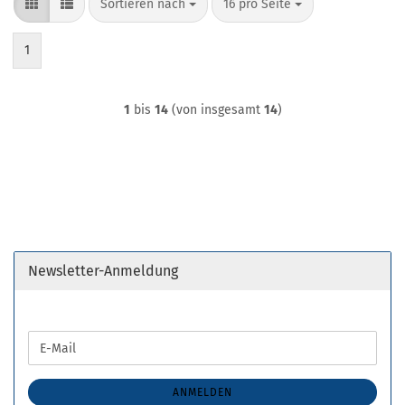
Sortieren nach
pro Seite
Sortieren nach
16 pro Seite
1
1
bis
14
(von insgesamt
14
)
Newsletter-Anmeldung
WEITER
E-
ZUR
Mail
NEWSLETTER-
ANMELDUNG
ANMELDEN