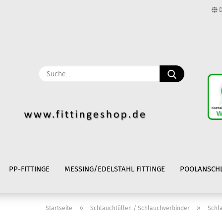
D
Lieferland
E-Mail
Suche...
Passwort
Konto erstellen
Passwort vergessen
PP-FITTINGE
MESSING/EDELSTAHL FITTINGE
POOLANSCH
»
»
Startseite
Schlauchtüllen / Schlauchverbinder
Schl