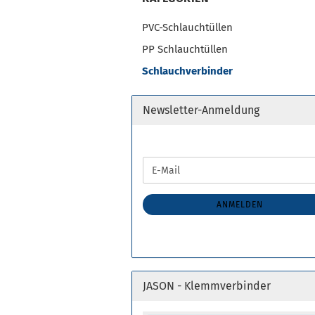
Skimmer / Bodenabläufe
Sc
anzeigen
Sc
PVC-Schlauchtüllen
Skimmer
PV
PP Schlauchtüllen
Bodenabläufe
PP
Schlauchverbinder
Sc
Newsletter-Anmeldung
Teichpflegemittel anzeigen
Ko
WEITER
Pflegemittel
Koi
E-
ZUR
Filterstarter
Mail
NEWSLETTER-
Wassertest
ANMELDUNG
ANMELDEN
JASON - Klemmverbinder