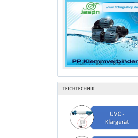
Teichzubehör anzeigen
Ersatzlampen für UVC
Kescher Sortiment
TEICHTECHNIK